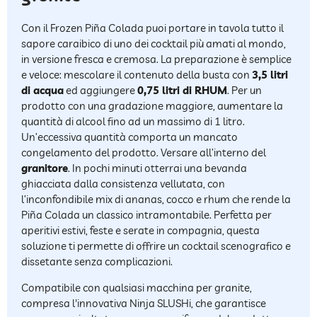
Con il Frozen Piña Colada puoi portare in tavola tutto il
sapore caraibico di uno dei cocktail più amati al mondo,
in versione fresca e cremosa. La preparazione è semplice
e veloce: mescolare il contenuto della busta con
3,5 litri
di acqua
ed aggiungere
0,75 litri di RHUM
. Per un
prodotto con una gradazione maggiore, aumentare la
quantità di alcool fino ad un massimo di 1 litro.
Un’eccessiva quantità comporta un mancato
congelamento del prodotto. Versare all’interno del
granitore
. In pochi minuti otterrai una bevanda
ghiacciata dalla consistenza vellutata, con
l’inconfondibile mix di ananas, cocco e rhum che rende la
Piña Colada un classico intramontabile. Perfetta per
aperitivi estivi, feste e serate in compagnia, questa
soluzione ti permette di offrire un cocktail scenografico e
dissetante senza complicazioni.
Compatibile con qualsiasi macchina per granite,
compresa l'innovativa Ninja SLUSHi, che garantisce