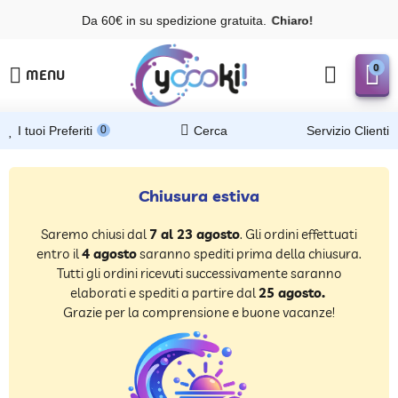
Da 60€ in su spedizione gratuita.
Y
o
o
o
k
i
!
!
0
MENU
I tuoi Preferiti
0
Cerca
Servizio Clienti
Chiusura estiva
Saremo chiusi dal
7 al 23 agosto
.
Gli ordini effettuati
entro il
4 agosto
saranno spediti prima della chiusura.
Tutti gli ordini ricevuti successivamente saranno
elaborati e spediti a partire dal
25 agosto.
Grazie per la comprensione e buone vacanze!