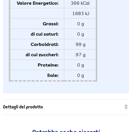
Valore Energetico:
396 kCal
1683 kJ
Grassi:
0 g
di cui saturi:
0 g
Carboidrati:
99 g
di cui zuccheri:
97 g
Proteine:
0 g
Sale:
0 g
Dettagli del prodotto