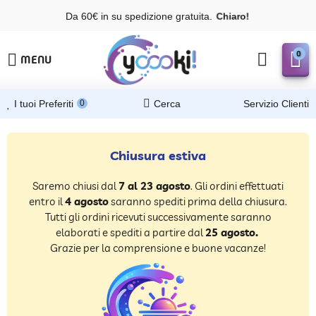
Da 60€ in su spedizione gratuita.
a
r
o
!
Y
o
o
i
0
MENU
I tuoi Preferiti
0
Cerca
Servizio Clienti
Chiusura estiva
Saremo chiusi dal
7 al 23 agosto
.
Gli ordini effettuati
entro il
4 agosto
saranno spediti prima della chiusura.
Tutti gli ordini ricevuti successivamente saranno
elaborati e spediti a partire dal
25 agosto.
Grazie per la comprensione e buone vacanze!